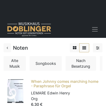
Noten
Alte
Nach
Songbooks
Musik
Besetzung
When Johnny comes marching home
- Paraphrase für Orgel
LEMARE Edwin Henry
Org
6,30
€