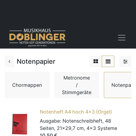
Notenpapier
Metronome
Chormappen
/
Notenpapi
Stimmgeräte
Notenheft A4 hoch 4x3 (Orgel)
Ausgabe:
Notenschreibheft, 48
Seiten, 21x29,7 cm, 4x3 Systeme
10,50
€