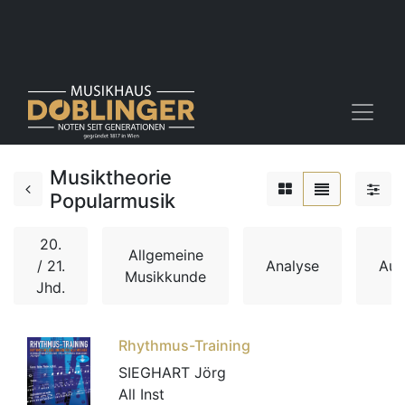
Musiktheorie
Popularmusik
20.
Allgemeine
/ 21.
Analyse
Auf
Musikkunde
Jhd.
Rhythmus-Training
SIEGHART Jörg
All Inst