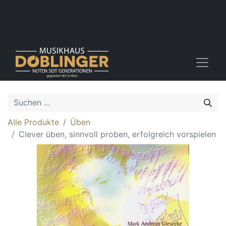
Alle Produkte
Üben
Clever üben, sinnvoll proben, erfolgreich vorspielen