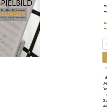
A
A
A
A
Li
In
Be
Be
lib
Ga
Ve