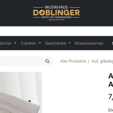
Bücher
Zubehör
Geschenke
Wissenswertes
Alle Produkte
Auf, gläubi
A
A
7
Di