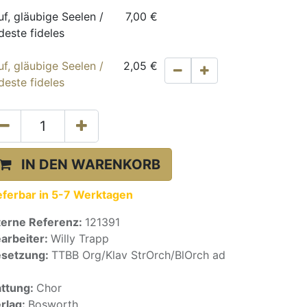
uf, gläubige Seelen /
7,00
€
deste fideles
uf, gläubige Seelen /
2,05
€
deste fideles
IN DEN WARENKORB
eferbar in 5-7 Werktagen
terne Referenz:
121391
arbeiter:
Willy Trapp
setzung:
TTBB Org/Klav StrOrch/BlOrch ad
ttung:
Chor
rlag:
Bosworth