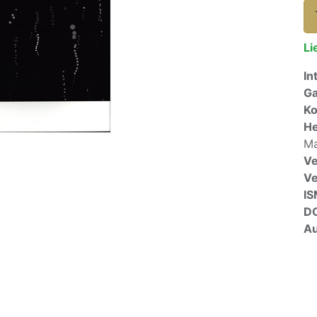
Li
In
Ga
Ko
He
Ma
Ve
V
I
D
Au