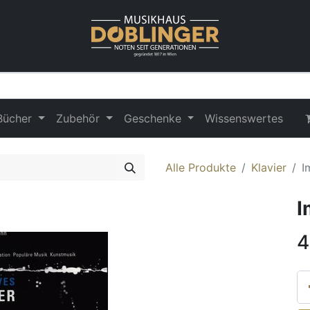
Bücher
Zubehör
Geschenke
Wissenswertes
Alle Produkte
Klavier
I
I
4