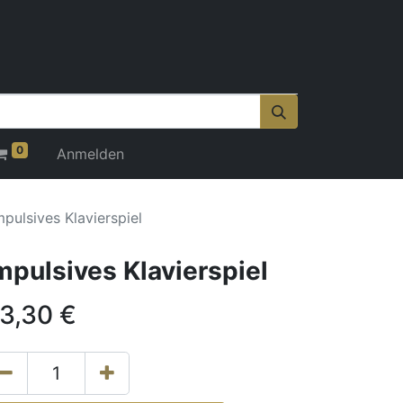
0
Anmelden
mpulsives Klavierspiel
mpulsives Klavierspiel
3,30
€