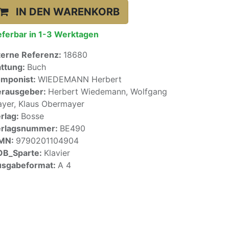
IN DEN WARENKORB
eferbar in 1-3 Werktagen
terne Referenz:
18680
ttung:
Buch
mponist:
WIEDEMANN Herbert
rausgeber:
Herbert Wiedemann, Wolfgang
yer, Klaus Obermayer
rlag:
Bosse
erlagsnummer:
BE490
SMN:
9790201104904
OB_Sparte:
Klavier
sgabeformat:
A 4