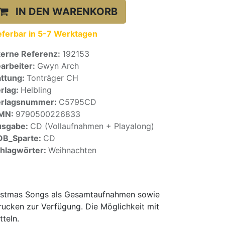
IN DEN WARENKORB
eferbar in 5-7 Werktagen
terne Referenz:
192153
arbeiter:
Gwyn Arch
ttung:
Tonträger CH
rlag:
Helbling
erlagsnummer:
C5795CD
SMN:
9790500226833
usgabe:
CD (Vollaufnahmen + Playalong)
OB_Sparte:
CD
hlagwörter:
Weihnachten
ristmas Songs als Gesamtaufnahmen sowie
rucken zur Verfügung. Die Möglichkeit mit
teln.