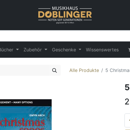
Bücher
Zubehör
Geschenke
Wissenswertes
Alle Produkte
5 Christmas
5
2