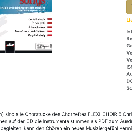
Li
In
Be
Ga
Ve
V
I
A
D
Sc
) sind alle Chorstücke des Chorheftes FLEXI-CHOIR 5 Ch
tehen auf der CD die Instrumentalstimmen als PDF zum Ausd
begleiten, kann den Chören ein neues Musiziergefühl vermit