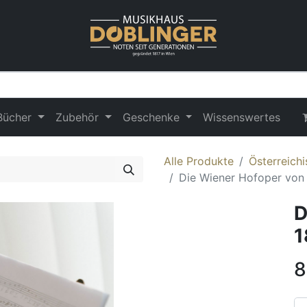
Bücher
Zubehör
Geschenke
Wissenswertes
Alle Produkte
Österreich
Die Wiener Hofoper von 
D
1
8