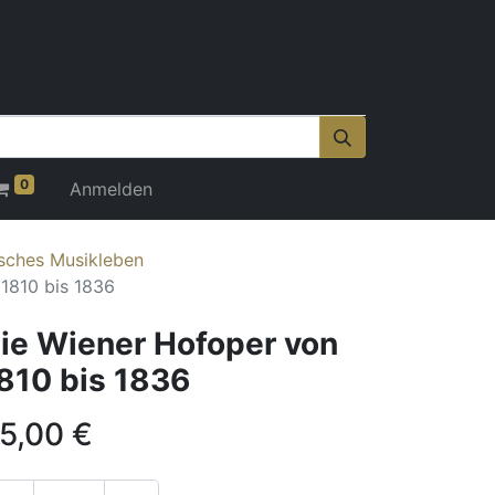
0
Anmelden
isches Musikleben
1810 bis 1836
ie Wiener Hofoper von
810 bis 1836
5,00
€