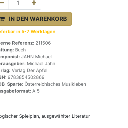
IN DEN WARENKORB
eferbar in 5-7 Werktagen
terne Referenz:
211506
ttung:
Buch
mponist:
JAHN Michael
rausgeber:
Michael Jahn
rlag:
Verlag Der Apfel
BN:
9783854502869
OB_Sparte:
Österreichisches Musikleben
sgabeformat:
A 5
gischer Spielplan, ausgewählter Literatur