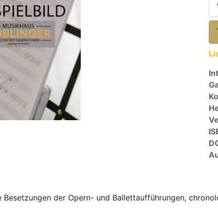
Li
In
Ga
Ko
He
Ve
IS
D
Au
 Besetzungen der Opern- und Ballettaufführungen, chronolo