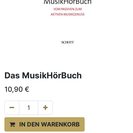
Das MusikHörBuch
10,90
€
IN DEN WARENKORB