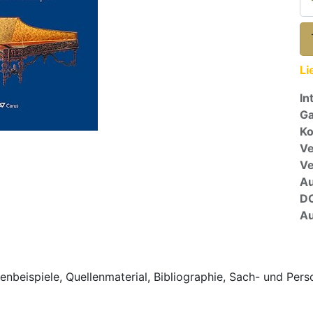
Li
In
Ga
Ko
Ve
V
A
D
Au
nbeispiele, Quellenmaterial, Bibliographie, Sach- und Perso