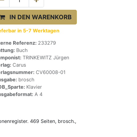
IN DEN WARENKORB
eferbar in 5-7 Werktagen
terne Referenz:
233279
ttung:
Buch
mponist:
TRINKEWITZ Jürgen
rlag:
Carus
erlagsnummer:
CV60008-01
usgabe:
brosch
OB_Sparte:
Klavier
sgabeformat:
A 4
nenregister. 469 Seiten, brosch.,