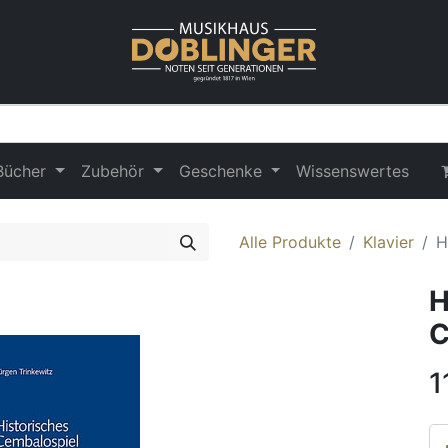
Bücher
Zubehör
Geschenke
Wissenswertes
Alle Produkte
Klavier
H
H
C
1