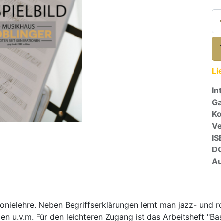
Li
In
Ga
Ko
Ve
IS
D
Au
rmonielehre. Neben Begriffserklärungen lernt man jazz- un
en u.v.m. Für den leichteren Zugang ist das Arbeitsheft "Bas