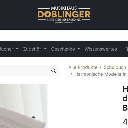
Bücher
Zubehör
Geschenke
Wissenswertes
Alle Produkte
Schulbuch
Harmonische Modelle in
H
d
B
4