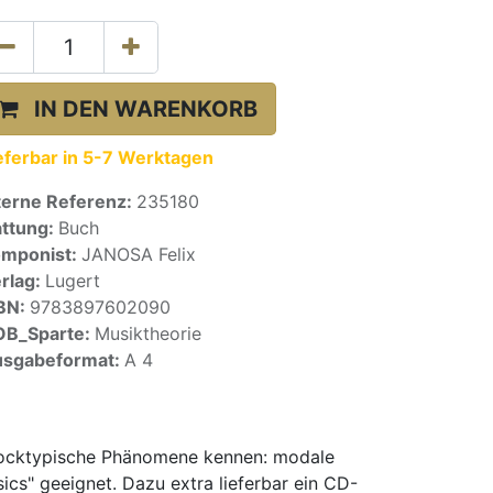
IN DEN WARENKORB
eferbar in 5-7 Werktagen
terne Referenz:
235180
ttung:
Buch
mponist:
JANOSA Felix
rlag:
Lugert
BN:
9783897602090
OB_Sparte:
Musiktheorie
sgabeformat:
A 4
d rocktypische Phänomene kennen: modale
ics" geeignet. Dazu extra lieferbar ein CD-