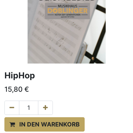
HipHop
15,80
€
IN DEN WARENKORB