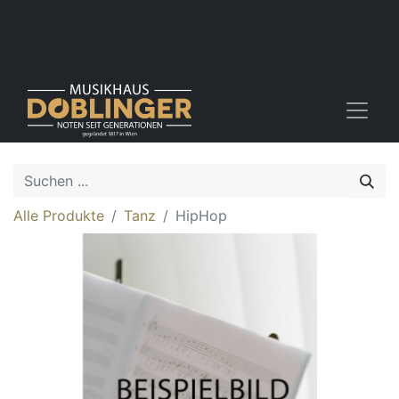
Alle Produkte
Tanz
HipHop