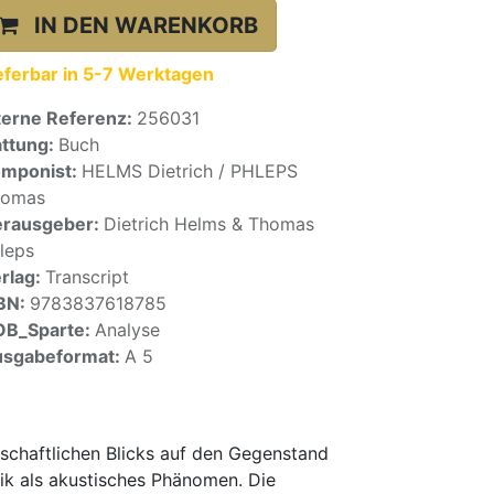
IN DEN WARENKORB
eferbar in 5-7 Werktagen
terne Referenz:
256031
ttung:
Buch
mponist:
HELMS Dietrich / PHLEPS
homas
rausgeber:
Dietrich Helms & Thomas
leps
rlag:
Transcript
BN:
9783837618785
OB_Sparte:
Analyse
sgabeformat:
A 5
schaftlichen Blicks auf den Gegenstand
ik als akustisches Phänomen. Die