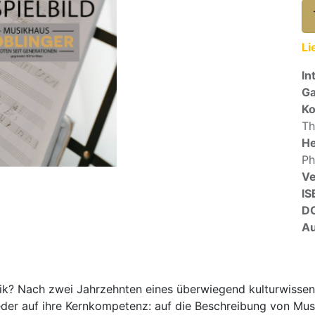
Li
In
Ga
Ko
T
He
Ph
Ve
IS
D
Au
sik? Nach zwei Jahrzehnten eines überwiegend kulturwissen
eder auf ihre Kernkompetenz: auf die Beschreibung von Mus