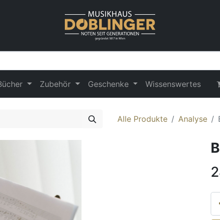
Bücher
Zubehör
Geschenke
Wissenswertes
Alle Produkte
Analyse
B
2