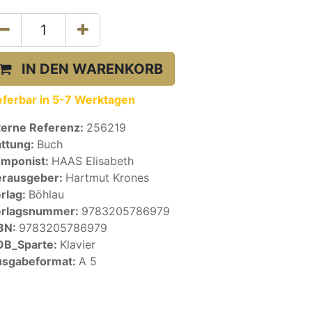
IN DEN WARENKORB
eferbar in 5-7 Werktagen
terne Referenz:
256219
ttung:
Buch
mponist:
HAAS Elisabeth
rausgeber:
Hartmut Krones
rlag:
Böhlau
erlagsnummer:
9783205786979
BN:
9783205786979
OB_Sparte:
Klavier
sgabeformat:
A 5