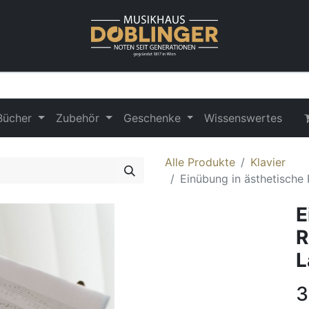
Bücher
Zubehör
Geschenke
Wissenswertes
Alle Produkte
Klavier
Einübung in ästhetisch
E
R
L
3