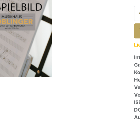
Li
In
Ga
Ko
He
Ve
V
IS
D
Au