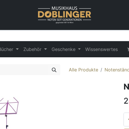
Bücher
Zubehör
Geschenke
Wissenswertes
Alle Produkte
Notenstän
N
2