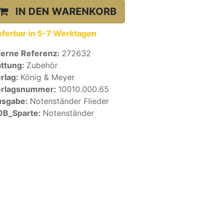
IN DEN WARENKORB
eferbar in 5-7 Werktagen
terne Referenz:
272632
ttung:
Zubehör
rlag:
König & Meyer
erlagsnummer:
10010.000.65
usgabe:
Notenständer Flieder
OB_Sparte:
Notenständer