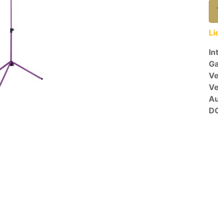
Li
In
Ga
Ve
V
A
D