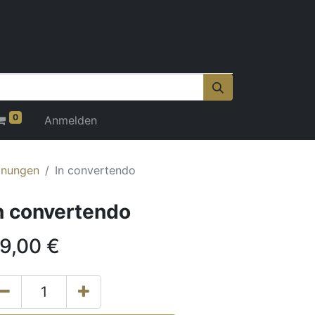
0
Anmelden
onungen
In convertendo
n convertendo
9,00
€