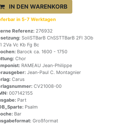
IN DEN WARENKORB
eferbar in 5-7 Werktagen
terne Referenz:
276932
setzung:
SoliSTBarB ChSSTTBarB 2Fl 3Ob
l 2Va Vc Kb Fg Bc
pochen:
Barock ca. 1600 - 1750
ttung:
Chor
mponist:
RAMEAU Jean-Philippe
rausgeber:
Jean-Paul C. Montagnier
rlag:
Carus
erlagsnummer:
CV21008-00
SMN:
007142155
usgabe:
Part
OB_Sparte:
Psalm
poche:
Bar
sgabeformat:
Großformat