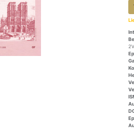
Li
In
Be
2V
E
Ga
Ko
He
Ve
V
I
A
D
E
Au