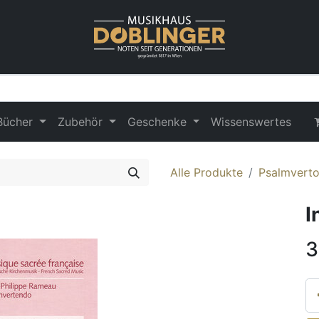
Bücher
Zubehör
Geschenke
Wissenswertes
Alle Produkte
Psalmvert
I
3