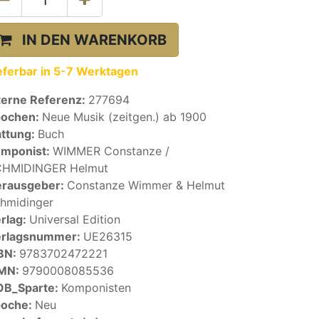
IN DEN WARENKORB
eferbar in 5-7 Werktagen
terne Referenz:
277694
pochen:
Neue Musik (zeitgen.) ab 1900
ttung:
Buch
mponist:
WIMMER Constanze /
HMIDINGER Helmut
rausgeber:
Constanze Wimmer & Helmut
hmidinger
rlag:
Universal Edition
erlagsnummer:
UE26315
BN:
9783702472221
SMN:
9790008085536
OB_Sparte:
Komponisten
poche:
Neu