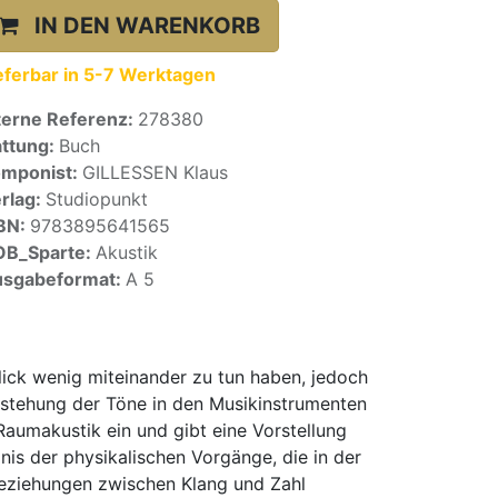
IN DEN WARENKORB
eferbar in 5-7 Werktagen
terne Referenz:
278380
ttung:
Buch
mponist:
GILLESSEN Klaus
rlag:
Studiopunkt
BN:
9783895641565
OB_Sparte:
Akustik
sgabeformat:
A 5
Blick wenig miteinander zu tun haben, jedoch
ntstehung der Töne in den Musikinstrumenten
Raumakustik ein und gibt eine Vorstellung
nis der physikalischen Vorgänge, die in der
 Beziehungen zwischen Klang und Zahl