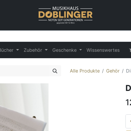
Bücher
Zubehör
Geschenke
Wissenswertes
Alle Produkte
Gehör
Di
D
1