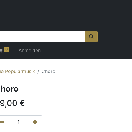
0
Anmelden
ie Popularmusik
Choro
horo
9,00
€