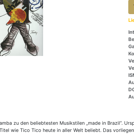
Li
In
Be
Ga
Ko
Ve
V
I
A
D
Au
ba zu den beliebtesten Musikstilen „made in Brazil“. Urs
Titel wie Tico Tico heute in aller Welt beliebt. Das vorliege