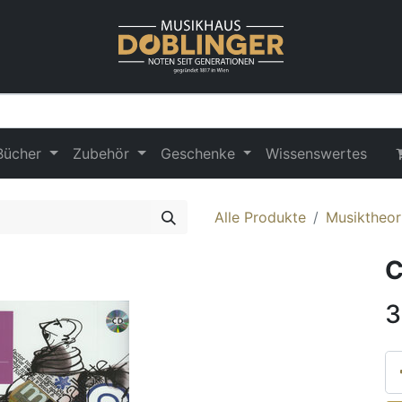
Bücher
Zubehör
Geschenke
Wissenswertes
Alle Produkte
Musiktheor
C
3