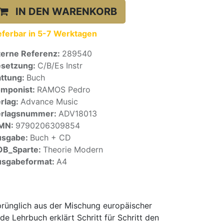
IN DEN WARENKORB
eferbar in 5-7 Werktagen
terne Referenz:
289540
setzung:
C/B/Es Instr
ttung:
Buch
mponist:
RAMOS Pedro
rlag:
Advance Music
erlagsnummer:
ADV18013
SMN:
9790206309854
usgabe:
Buch + CD
OB_Sparte:
Theorie Modern
sgabeformat:
A4
prünglich aus der Mischung europäischer
nde Lehrbuch erklärt Schritt für Schritt den