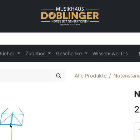
Bücher
Zubehör
Geschenke
Wissenswertes
Alle Produkte
Notenstän
N
2