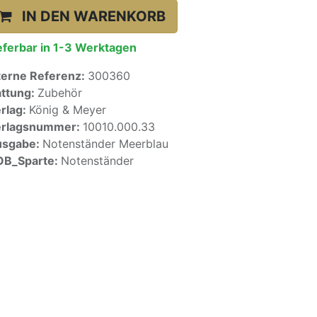
IN DEN WARENKORB
eferbar in 1-3 Werktagen
terne Referenz:
300360
ttung:
Zubehör
rlag:
König & Meyer
erlagsnummer:
10010.000.33
usgabe:
Notenständer Meerblau
OB_Sparte:
Notenständer