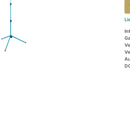
Li
In
Ga
Ve
V
A
D