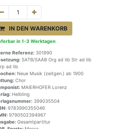
IN DEN WARENKORB
eferbar in 1-3 Werktagen
terne Referenz:
301990
setzung:
SATB/SAAB Org ad lib Str ad lib
rp ad lib
pochen:
Neue Musik (zeitgen.) ab 1900
ttung:
Chor
mponist:
MAIERHOFER Lorenz
rlag:
Helbling
erlagsnummer:
399035504
BN:
9783990355046
SMN:
9790502394967
usgabe:
Gesamtpartitur
OB_Sparte:
Messe