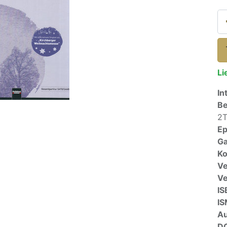
Li
In
Be
2T
E
Ga
Ko
Ve
V
IS
I
A
D