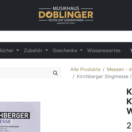
Bücher
Zubehör
Geschenke
Wissenswertes
Alle Produkte
Messen - d
Kirchberger Singmesse 
K
K
W
2