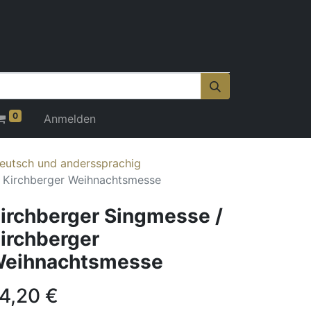
0
Anmelden
eutsch und anderssprachig
/ Kirchberger Weihnachtsmesse
irchberger Singmesse /
irchberger
eihnachtsmesse
4,20
€