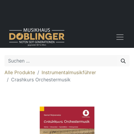
Alle Produkte
Instrumentalmusikführer
Crashkurs Orchestermusik