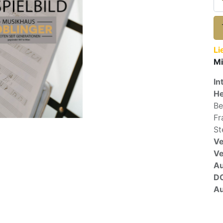
Li
Mi
In
He
Be
Fr
St
Ve
V
A
D
Au