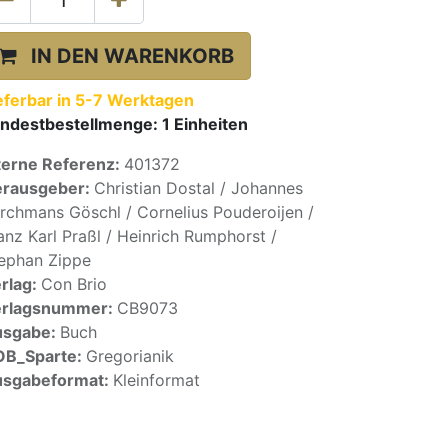
IN DEN WARENKORB
eferbar in 5-7 Werktagen
ndestbestellmenge:
1
Einheiten
terne Referenz:
401372
rausgeber:
Christian Dostal / Johannes
rchmans Göschl / Cornelius Pouderoijen /
anz Karl Praßl / Heinrich Rumphorst /
ephan Zippe
rlag:
Con Brio
erlagsnummer:
CB9073
usgabe:
Buch
OB_Sparte:
Gregorianik
sgabeformat:
Kleinformat