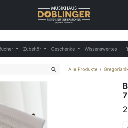
Bücher
Zubehör
Geschenke
Wissenswertes
Alle Produkte
Gregoriani
B
7
2