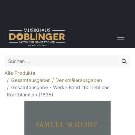
Alle Produkte
Gesamtausgaben / Denkmälerausgaben
Gesamtausgabe - Werke Band 16: Liebliche
Kraftblümlein (1635)