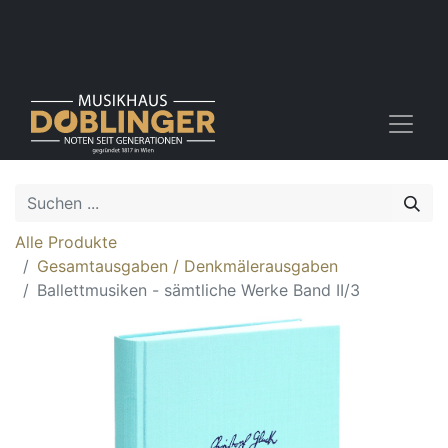
Alle Produkte
Gesamtausgaben / Denkmälerausgaben
Ballettmusiken - sämtliche Werke Band II/3