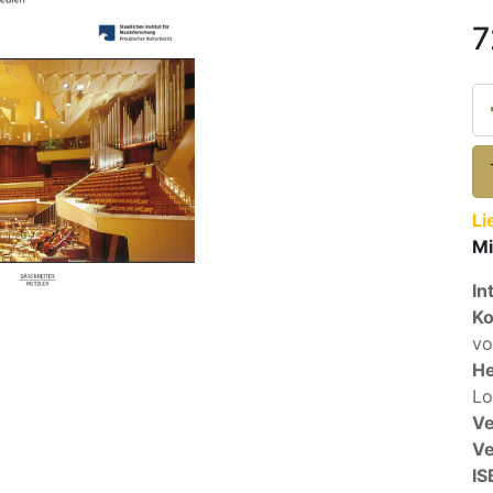
7
Li
Mi
In
Ko
vo
He
Lo
Ve
V
IS