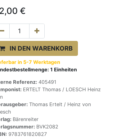
2,00
€
IN DEN WARENKORB
eferbar in 5-7 Werktagen
ndestbestellmenge:
1
Einheiten
terne Referenz:
405491
mponist:
ERTELT Thomas / LOESCH Heinz
n
rausgeber:
Thomas Ertelt / Heinz von
esch
rlag:
Bärenreiter
erlagsnummer:
BVK2082
BN:
9783761820827