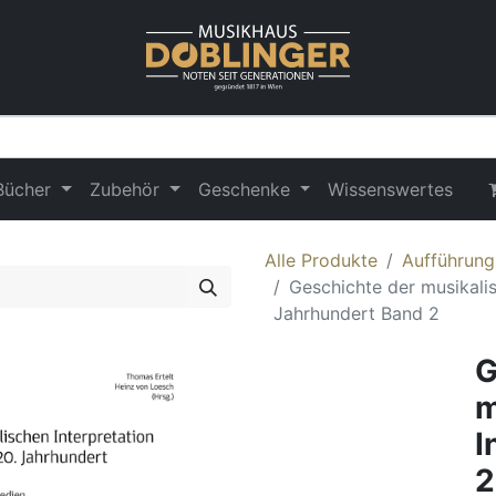
Bücher
Zubehör
Geschenke
Wissenswertes
Alle Produkte
Aufführung
Geschichte der musikalis
Jahrhundert Band 2
G
m
I
2