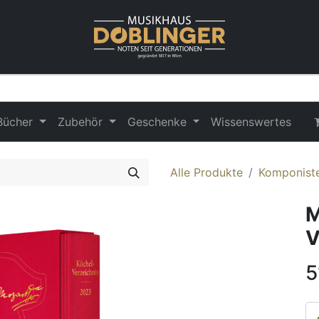
Bücher
Zubehör
Geschenke
Wissenswertes
Alle Produkte
Komponist
M
V
5