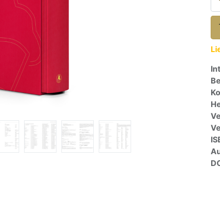
Li
In
Be
Ko
He
Ve
V
IS
A
D