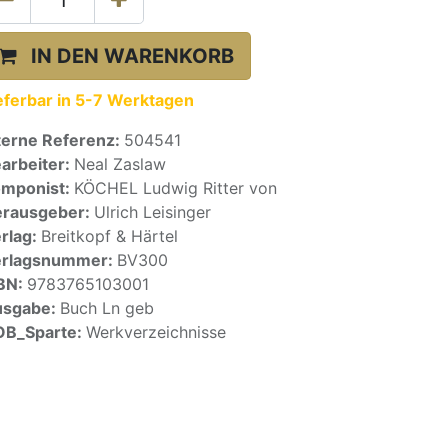
IN DEN WARENKORB
eferbar in 5-7 Werktagen
terne Referenz:
504541
arbeiter:
Neal Zaslaw
mponist:
KÖCHEL Ludwig Ritter von
rausgeber:
Ulrich Leisinger
rlag:
Breitkopf & Härtel
erlagsnummer:
BV300
BN:
9783765103001
usgabe:
Buch Ln geb
OB_Sparte:
Werkverzeichnisse