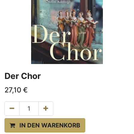
Der Chor
27,10
€
IN DEN WARENKORB