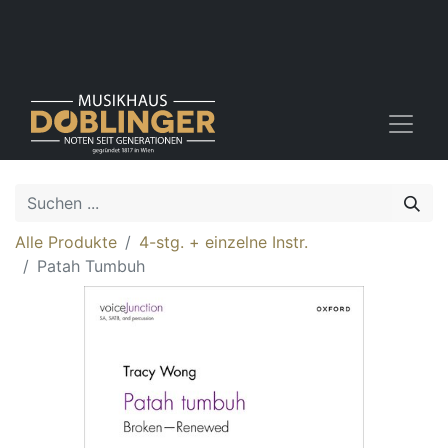
Alle Produkte
4-stg. + einzelne Instr.
Patah Tumbuh