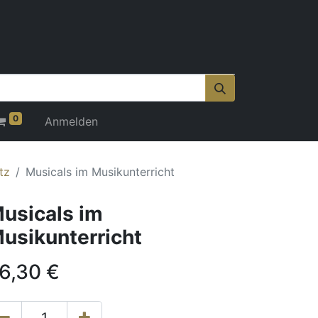
0
Anmelden
tz
Musicals im Musikunterricht
usicals im
usikunterricht
6,30
€