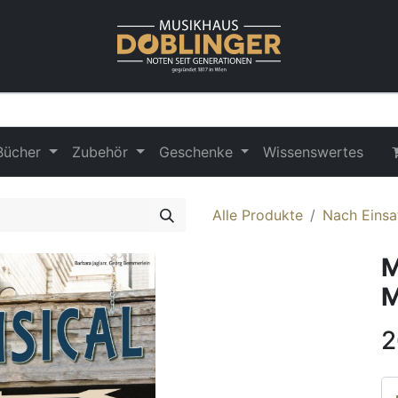
Bücher
Zubehör
Geschenke
Wissenswertes
Alle Produkte
Nach Einsa
M
M
2