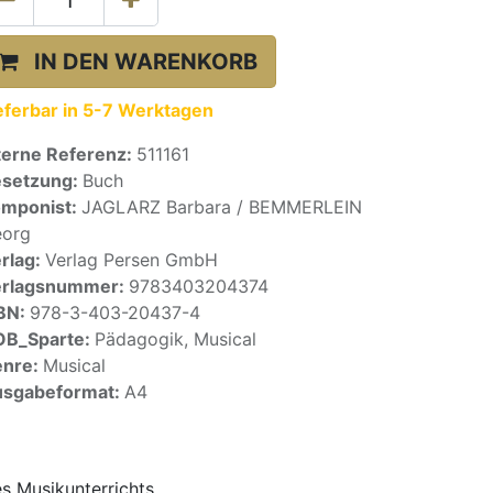
IN DEN WARENKORB
eferbar in 5-7 Werktagen
terne Referenz:
511161
setzung:
Buch
mponist:
JAGLARZ Barbara / BEMMERLEIN
org
rlag:
Verlag Persen GmbH
erlagsnummer:
9783403204374
BN:
978-3-403-20437-4
OB_Sparte:
Pädagogik, Musical
enre:
Musical
sgabeformat:
A4
s Musikunterrichts.