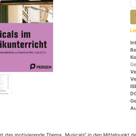
Li
In
Be
Ko
Ge
Ve
V
IS
D
G
Au
ngt das motivierende Thema „Musicals“ in den Mittelpunkt de