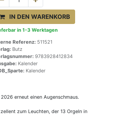
IN DEN WARENKORB
eferbar in 1-3 Werktagen
terne Referenz:
511521
rlag:
Butz
erlagsnummer:
9783928412834
usgabe:
Kalender
OB_Sparte:
Kalender
n 2026 erneut einen Augenschmaus.
zellent zum Leuchten, der 13 Orgeln in