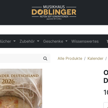
Bücher
Zubehör
Geschenke
Wissenswertes
Alle Produkte
Kalender
O
D
1