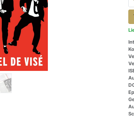
Li
In
Ko
Ve
V
IS
A
D
E
G
Au
Sc