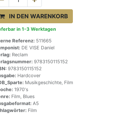
IN DEN WARENKORB
eferbar in 1-3 Werktagen
terne Referenz:
511665
mponist:
DE VISE Daniel
rlag:
Reclam
erlagsnummer:
9783150115152
BN:
9783150115152
usgabe:
Hardcover
OB_Sparte:
Musikgeschichte, Film
poche:
1970's
enre:
Film, Blues
sgabeformat:
A5
hlagwörter:
Film