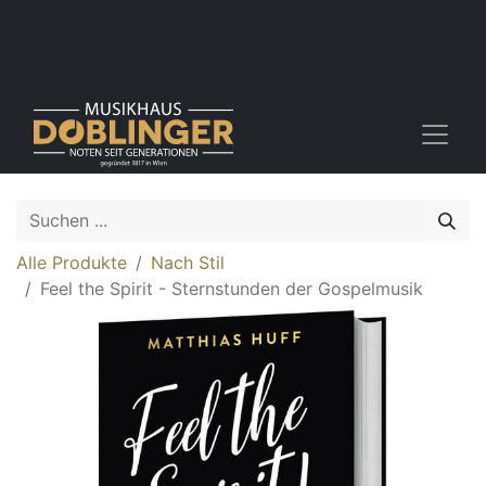
Alle Produkte
Nach Stil
Feel the Spirit - Sternstunden der Gospelmusik