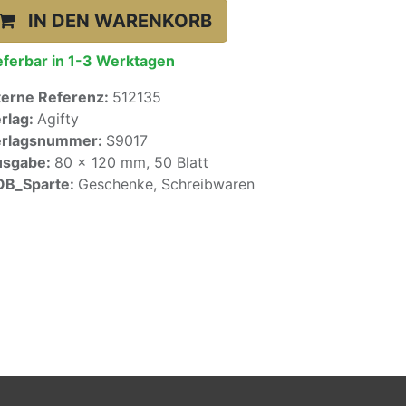
IN DEN WARENKORB
eferbar in 1-3 Werktagen
terne Referenz:
512135
rlag:
Agifty
erlagsnummer:
S9017
usgabe:
80 x 120 mm, 50 Blatt
OB_Sparte:
Geschenke, Schreibwaren