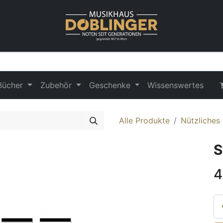
Bücher
Zubehör
Geschenke
Wissenswertes
Alle Produkte
Nützliches
S
4