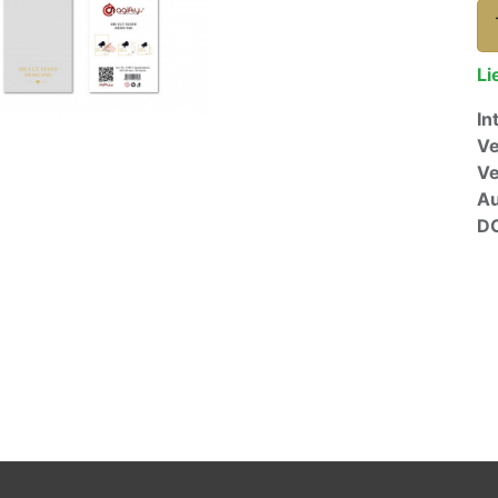
Li
In
Ve
V
A
D