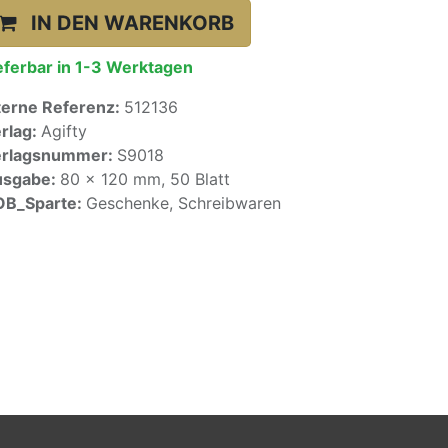
IN DEN WARENKORB
eferbar in 1-3 Werktagen
terne Referenz:
512136
rlag:
Agifty
erlagsnummer:
S9018
usgabe:
80 x 120 mm, 50 Blatt
OB_Sparte:
Geschenke, Schreibwaren