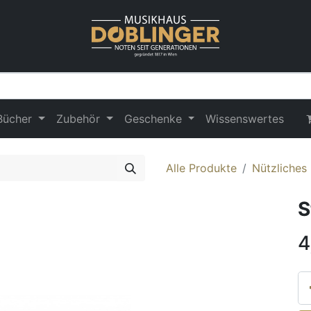
Bücher
Zubehör
Geschenke
Wissenswertes
Alle Produkte
Nützliches
S
4