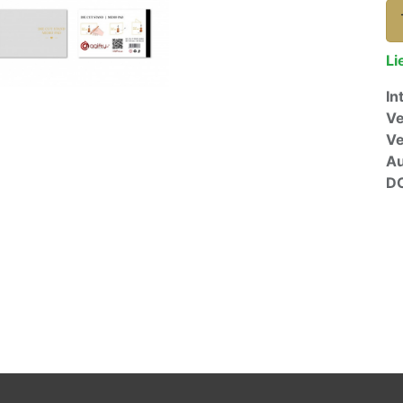
Li
In
Ve
V
A
D