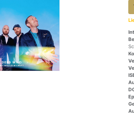
Li
In
Be
Sc
Ko
Ve
V
IS
A
D
E
G
Au