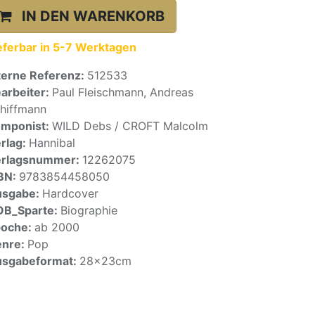
IN DEN WARENKORB
eferbar in 5-7 Werktagen
terne Referenz:
512533
arbeiter:
Paul Fleischmann, Andreas
hiffmann
mponist:
WILD Debs / CROFT Malcolm
rlag:
Hannibal
erlagsnummer:
12262075
BN:
9783854458050
usgabe:
Hardcover
OB_Sparte:
Biographie
poche:
ab 2000
enre:
Pop
sgabeformat:
28x23cm