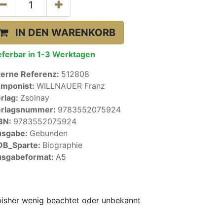
IN DEN WARENKORB
eferbar in 1-3 Werktagen
terne Referenz:
512808
mponist:
WILLNAUER Franz
rlag:
Zsolnay
erlagsnummer:
9783552075924
BN:
9783552075924
usgabe:
Gebunden
OB_Sparte:
Biographie
sgabeformat:
A5
bisher wenig beachtet oder unbekannt