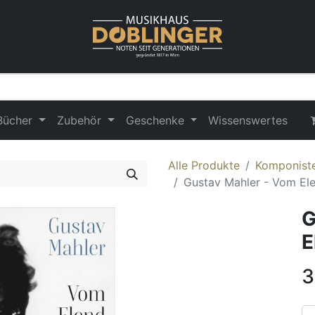
Bücher
Zubehör
Geschenke
Wissenswertes
Alle Produkte
Komponist
Gustav Mahler - Vom Ele
G
E
3