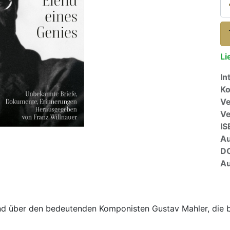
Li
In
Ko
Ve
V
IS
A
D
Au
nd über den bedeutenden Komponisten Gustav Mahler, die 