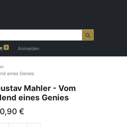
0
Anmelden
en
nd eines Genies
ustav Mahler - Vom
lend eines Genies
0,90
€