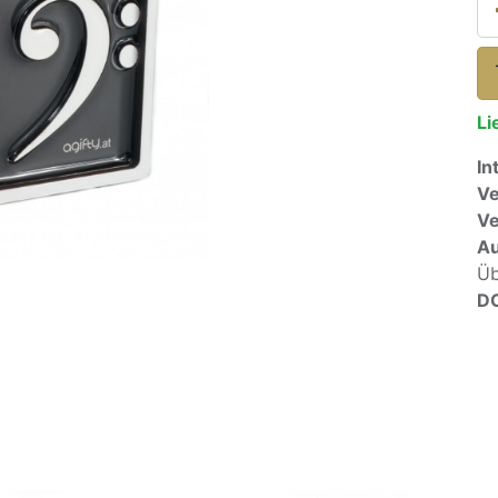
Li
In
Ve
V
A
Üb
D