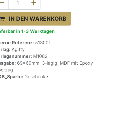
IN DEN WARENKORB
eferbar in 1-3 Werktagen
terne Referenz:
513001
rlag:
Agifty
erlagsnummer:
M1082
usgabe:
69x69mm, 3-lagig, MDF mit Epoxy
erzug
OB_Sparte:
Geschenke