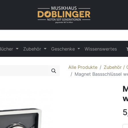
Bücher
Zubehör
Geschenke
Wissenswertes
Alle Produkte
Zubehör /
Magnet Bassschlüssel w
M
w
5