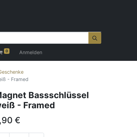
0
Anmelden
 Geschenke
eiß - Framed
agnet Bassschlüssel
eiß - Framed
,90
€