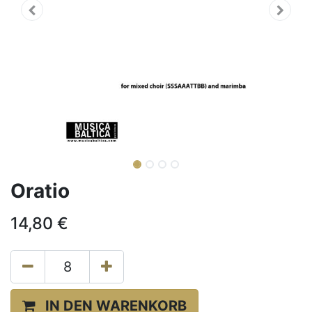
Oratio
14,80
€
IN DEN WARENKORB