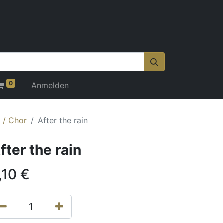
0
Anmelden
 / Chor
After the rain
fter the rain
,10
€