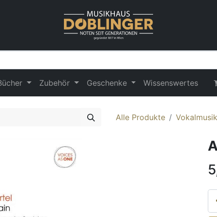
Bücher
Zubehör
Geschenke
Wissenswertes
Alle Produkte
Vokalmusik
A
5