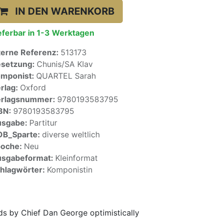
IN DEN WARENKORB
eferbar in 1-3 Werktagen
terne Referenz:
513173
setzung:
Chunis/SA Klav
mponist:
QUARTEL Sarah
rlag:
Oxford
erlagsnummer:
9780193583795
BN:
9780193583795
usgabe:
Partitur
OB_Sparte:
diverse weltlich
poche:
Neu
sgabeformat:
Kleinformat
hlagwörter:
Komponistin
rds by Chief Dan George optimistically