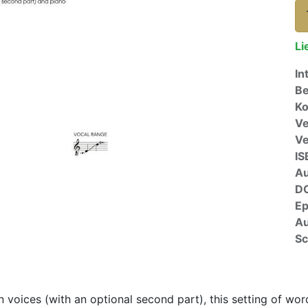
Li
In
Be
Ko
Ve
V
IS
A
D
E
Au
Sc
 voices (with an optional second part), this setting of wo