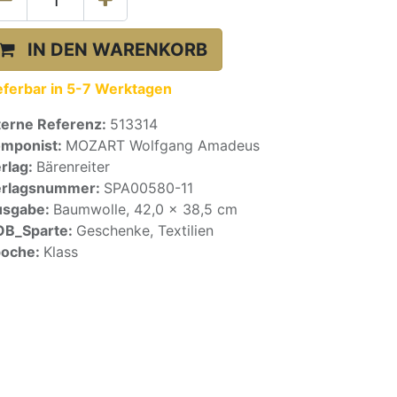
IN DEN WARENKORB
eferbar in 5-7 Werktagen
terne Referenz:
513314
mponist:
MOZART Wolfgang Amadeus
rlag:
Bärenreiter
erlagsnummer:
SPA00580-11
usgabe:
Baumwolle, 42,0 x 38,5 cm
OB_Sparte:
Geschenke, Textilien
poche:
Klass