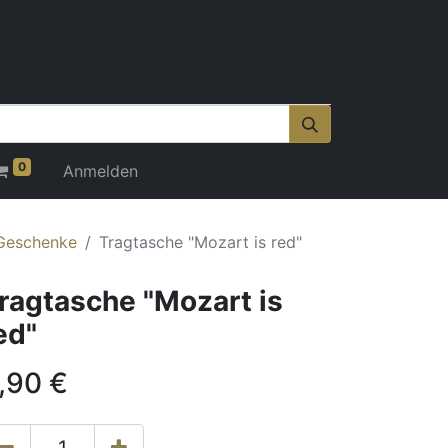
0
Anmelden
 Geschenke
Tragtasche "Mozart is red"
ragtasche "Mozart is
ed"
,90
€