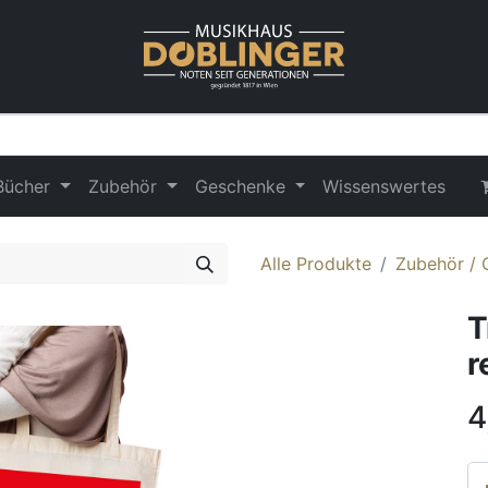
Bücher
Zubehör
Geschenke
Wissenswertes
Alle Produkte
Zubehör /
T
r
4