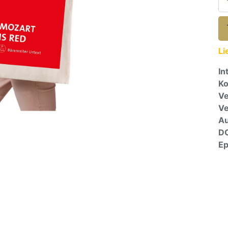
Li
In
Ko
Ve
V
A
D
E