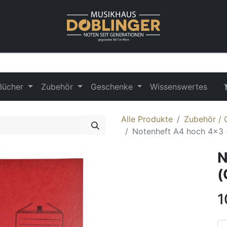
Bücher
Zubehör
Geschenke
Wissenswertes
Alle Produkte
Zubehör /
Notenheft A4 hoch 4x3 
N
(
1