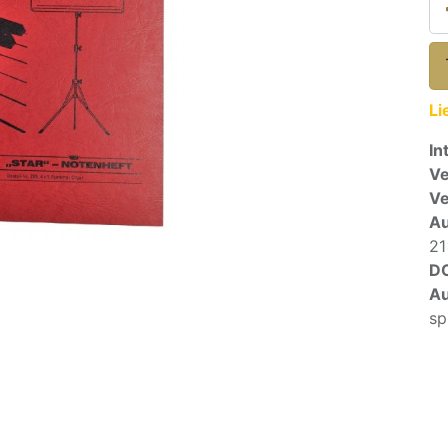
Li
In
Ve
V
A
21
D
Au
sp