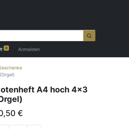
0
Anmelden
 Geschenke
(Orgel)
otenheft A4 hoch 4x3
Orgel)
0,50
€