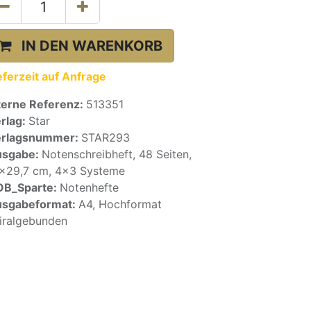
IN DEN WARENKORB
eferzeit auf Anfrage
terne Referenz:
513351
rlag:
Star
erlagsnummer:
STAR293
usgabe:
Notenschreibheft, 48 Seiten,
x29,7 cm, 4x3 Systeme
OB_Sparte:
Notenhefte
sgabeformat:
A4, Hochformat
iralgebunden