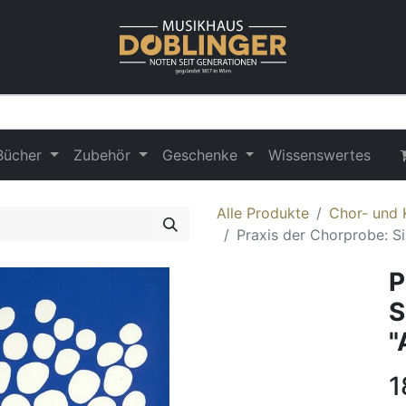
Bücher
Zubehör
Geschenke
Wissenswertes
Alle Produkte
Chor- und 
Praxis der Chorprobe: Si
P
S
"
1