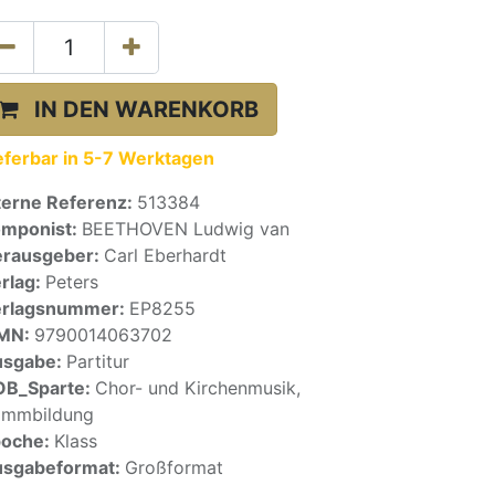
IN DEN WARENKORB
eferbar in 5-7 Werktagen
terne Referenz:
513384
mponist:
BEETHOVEN Ludwig van
rausgeber:
Carl Eberhardt
rlag:
Peters
erlagsnummer:
EP8255
SMN:
9790014063702
usgabe:
Partitur
OB_Sparte:
Chor- und Kirchenmusik,
immbildung
poche:
Klass
sgabeformat:
Großformat