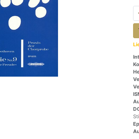
Li
In
Ko
He
Ve
V
I
A
D
St
E
Au