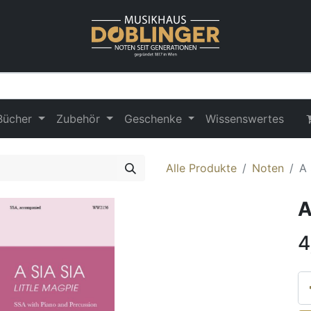
Bücher
Zubehör
Geschenke
Wissenswertes
Alle Produkte
Noten
A 
A
4