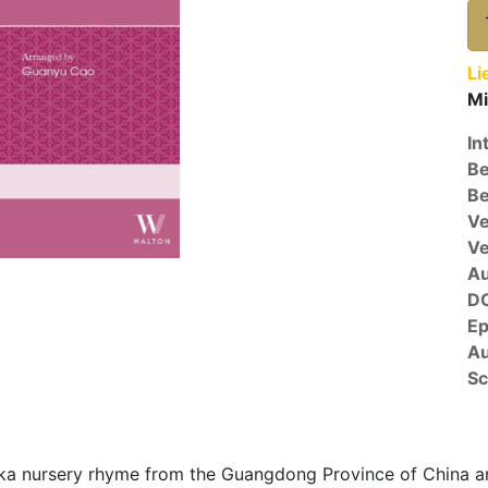
Li
Mi
In
Be
Be
Ve
V
A
D
E
Au
Sc
kka nursery rhyme from the Guangdong Province of China and 