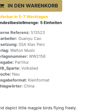
IN DEN WARENKORB
eferbar in 5-7 Werktagen
ndestbestellmenge:
5
Einheiten
terne Referenz:
513523
arbeiter:
Guanyu Cao
setzung:
SSA Klav Perc
rlag:
Walton Music
erlagsnummer:
WW2156
usgabe:
Partitur
OB_Sparte:
Volkslied
poche:
Neu
sgabeformat:
Kleinformat
hlagwörter:
China
depict little magpie birds flying freely.