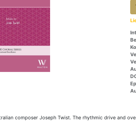
Li
In
Be
Ko
Ve
V
A
D
E
Au
ralian composer Joseph Twist. The rhythmic drive and over