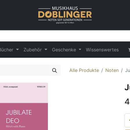
Bücher
Zubehör
Geschenke
Wissenswertes
Alle Produkte
Noten
Ju
J
4