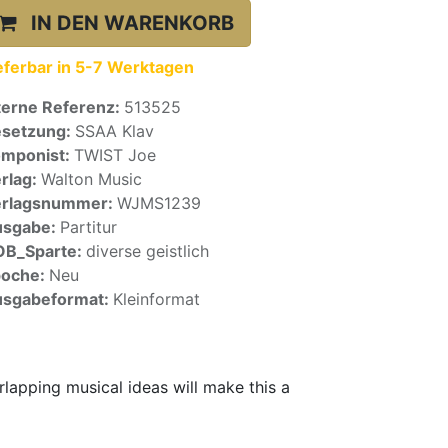
IN DEN WARENKORB
eferbar in 5-7 Werktagen
terne Referenz:
513525
setzung:
SSAA Klav
mponist:
TWIST Joe
rlag:
Walton Music
erlagsnummer:
WJMS1239
usgabe:
Partitur
OB_Sparte:
diverse geistlich
poche:
Neu
sgabeformat:
Kleinformat
lapping musical ideas will make this a