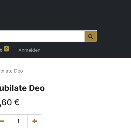
0
Anmelden
bilate Deo
ubilate Deo
,60
€