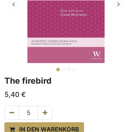
The firebird
5,40
€
IN DEN WARENKORB