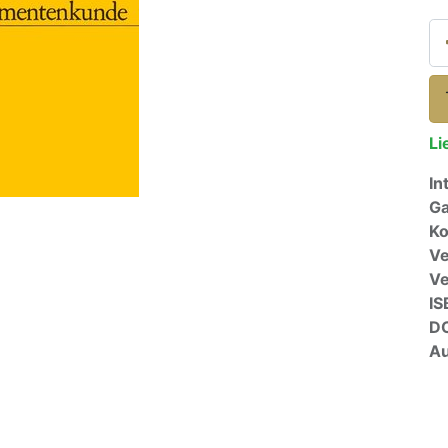
Li
In
Ga
Ko
Ve
V
IS
D
Au