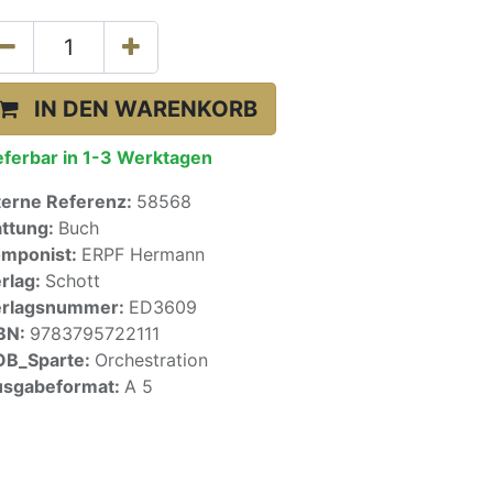
IN DEN WARENKORB
eferbar in 1-3 Werktagen
terne Referenz:
58568
ttung:
Buch
mponist:
ERPF Hermann
rlag:
Schott
erlagsnummer:
ED3609
BN:
9783795722111
OB_Sparte:
Orchestration
sgabeformat:
A 5