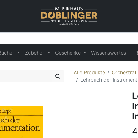
Bücher
Zubehör
Geschenke
Wissenswertes
Alle Produkte
Orchestrat
Lehrbuch der Instrument
L
I
I
4