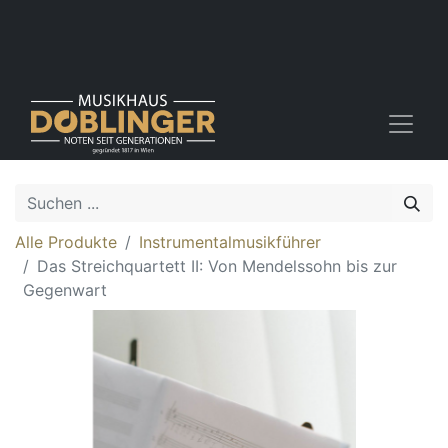
Alle Produkte
Instrumentalmusikführer
Das Streichquartett II: Von Mendelssohn bis zur
Gegenwart