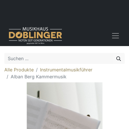
Alle Produkte
Instrumentalmusikführer
Alban Berg Kammermusik