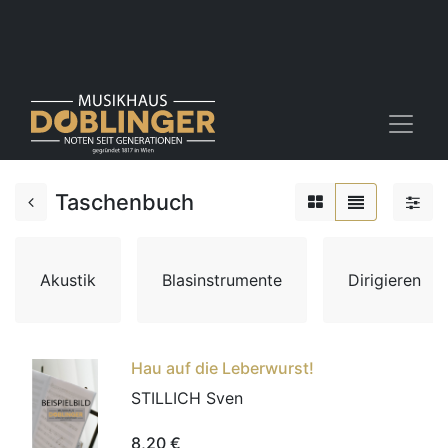
Taschenbuch
Akustik
Blasinstrumente
Dirigieren
Hau auf die Leberwurst!
STILLICH Sven
8,20
€